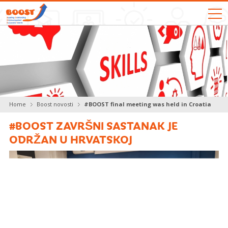
O PROJEKTU BOOST
PROJEKTNI TIM
BOOST NOVOSTI
Home
Boost novosti
#BOOST final meeting was held in Croatia
#BOOST ZAVRŠNI SASTANAK JE
BOOST PROJEKTNI REZULTATI
ODRŽAN U HRVATSKOJ