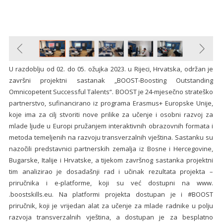
U razdoblju od 02. do 05. ožujka 2023. u Rijeci, Hrvatska, održan je
završni projektni sastanak „BOOST-Boosting Outstanding
Omnicopetent Successful Talents“. BOOST je 24-mjesečno strateško
partnerstvo, sufinancirano iz programa Erasmus+ Europske Unije,
koje ima za cilj stvoriti nove prilike za učenje i osobni razvoj za
mlade ljude u Europi pružanjem interaktivnih obrazovnih formata i
metoda temeljenih na razvoju transverzalnih vještina. Sastanku su
nazočili predstavnici partnerskih zemalja iz Bosne i Hercegovine,
Bugarske, Italije i Hrvatske, a tijekom završnog sastanka projektni
tim analizirao je dosadašnji rad i učinak rezultata projekta –
priručnika i e-platforme, koji su već dostupni na www.
.boostskills.eu. Na platformi projekta dostupan je i #BOOST
priručnik, koji je vrijedan alat za učenje za mlade radnike u polju
razvoja transverzalnih vještina, a dostupan je za besplatno