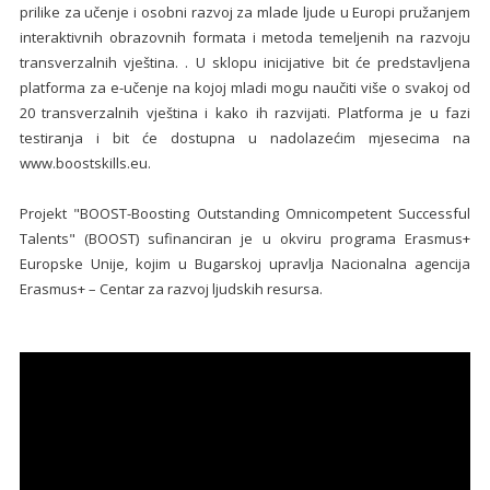
prilike za učenje i osobni razvoj za mlade ljude u Europi pružanjem
interaktivnih obrazovnih formata i metoda temeljenih na razvoju
transverzalnih vještina. . U sklopu inicijative bit će predstavljena
platforma za e-učenje na kojoj mladi mogu naučiti više o svakoj od
20 transverzalnih vještina i kako ih razvijati. Platforma je u fazi
testiranja i bit će dostupna u nadolazećim mjesecima na
www.boostskills.eu.
Projekt "BOOST-Boosting Outstanding Omnicompetent Successful
Talents" (BOOST) sufinanciran je u okviru programa Erasmus+
Europske Unije, kojim u Bugarskoj upravlja Nacionalna agencija
Erasmus+ – Centar za razvoj ljudskih resursa.