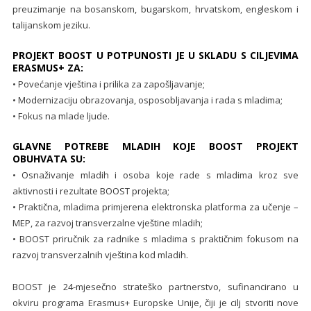
preuzimanje na bosanskom, bugarskom, hrvatskom, engleskom i
talijanskom jeziku.
PROJEKT BOOST U POTPUNOSTI JE U SKLADU S CILJEVIMA
ERASMUS+ ZA:
• Povećanje vještina i prilika za zapošljavanje;
• Modernizaciju obrazovanja, osposobljavanja i rada s mladima;
• Fokus na mlade ljude.
GLAVNE POTREBE MLADIH KOJE BOOST PROJEKT
OBUHVATA SU:
• Osnaživanje mladih i osoba koje rade s mladima kroz sve
aktivnosti i rezultate BOOST projekta;
• Praktična, mladima primjerena elektronska platforma za učenje –
MEP, za razvoj transverzalne vještine mladih;
• BOOST priručnik za radnike s mladima s praktičnim fokusom na
razvoj transverzalnih vještina kod mladih.
BOOST je 24-mjesečno strateško partnerstvo, sufinancirano u
okviru programa Erasmus+ Europske Unije, čiji je cilj stvoriti nove