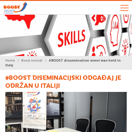
O PROJEKTU BOOST
PROJEKTNI TIM
BOOST NOVOSTI
Home
Boost novosti
#BOOST dissemination event was held in
Italy
BOOST PROJEKTNI REZULTATI
#BOOST DISEMINACIJSKI ODGAĐAJ JE
ODRŽAN U ITALIJI