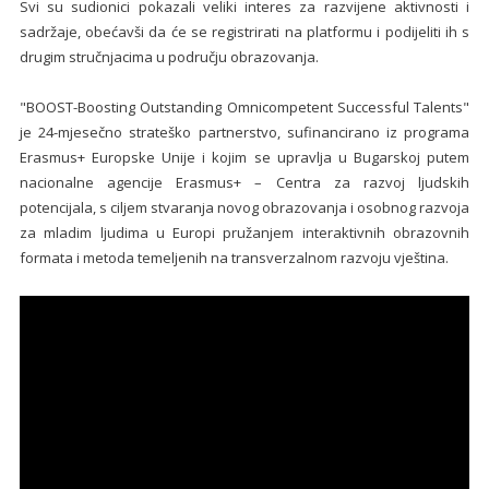
Svi su sudionici pokazali veliki interes za razvijene aktivnosti i
sadržaje, obećavši da će se registrirati na platformu i podijeliti ih s
drugim stručnjacima u području obrazovanja.
"BOOST-Boosting Outstanding Omnicompetent Successful Talents"
je 24-mjesečno strateško partnerstvo, sufinancirano iz programa
Erasmus+ Europske Unije i kojim se upravlja u Bugarskoj putem
nacionalne agencije Erasmus+ – Centra za razvoj ljudskih
potencijala, s ciljem stvaranja novog obrazovanja i osobnog razvoja
za mladim ljudima u Europi pružanjem interaktivnih obrazovnih
formata i metoda temeljenih na transverzalnom razvoju vještina.